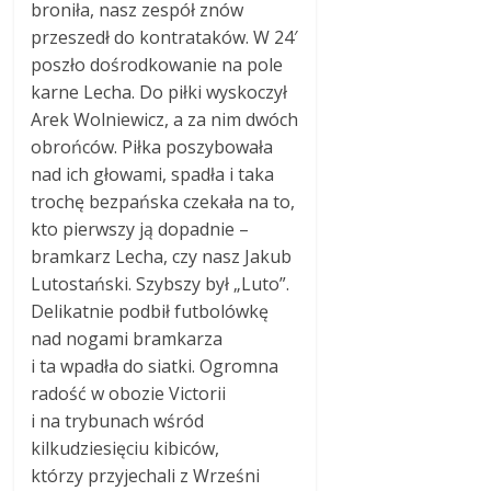
broniła, nasz zespół znów
przeszedł do kontrataków. W 24′
poszło dośrodkowanie na pole
karne Lecha. Do piłki wyskoczył
Arek Wolniewicz, a za nim dwóch
obrońców. Piłka poszybowała
nad ich głowami, spadła i taka
trochę bezpańska czekała na to,
kto pierwszy ją dopadnie –
bramkarz Lecha, czy nasz Jakub
Lutostański. Szybszy był „Luto”.
Delikatnie podbił futbolówkę
nad nogami bramkarza
i ta wpadła do siatki. Ogromna
radość w obozie Victorii
i na trybunach wśród
kilkudziesięciu kibiców,
którzy przyjechali z Wrześni