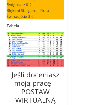
Bydgoszcz 0-2
Błękitni Stargard – Flota
Świnoujście 3-0
Tabela
Jeśli doceniasz
moją pracę –
POSTAW
WIRTUALNĄ