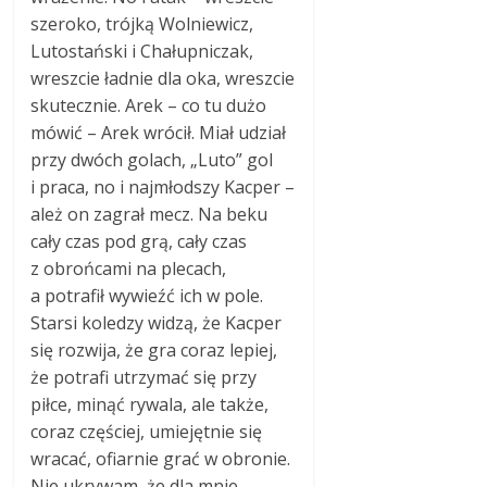
szeroko, trójką Wolniewicz,
Lutostański i Chałupniczak,
wreszcie ładnie dla oka, wreszcie
skutecznie. Arek – co tu dużo
mówić – Arek wrócił. Miał udział
przy dwóch golach, „Luto” gol
i praca, no i najmłodszy Kacper –
ależ on zagrał mecz. Na beku
cały czas pod grą, cały czas
z obrońcami na plecach,
a potrafił wywieźć ich w pole.
Starsi koledzy widzą, że Kacper
się rozwija, że gra coraz lepiej,
że potrafi utrzymać się przy
piłce, minąć rywala, ale także,
coraz częściej, umiejętnie się
wracać, ofiarnie grać w obronie.
Nie ukrywam, że dla mnie