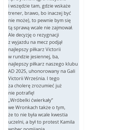
i wszędzie tam, gdzie wskaże
trener, brawo, bo inaczej być
nie może), to pewnie bym się
tą sprawą wcale nie zajmował.
Ale decyzję o rezygnacji
z wyjazdu na mecz podjął
najlepszy piłkarz Victorii
w rundzie jesiennej, ba,
najlepszy piłkarz naszego klubu
AD 2025, uhonorowany na Gali
Victorii Września. I tego
za cholerę zrozumieć już
nie potrafię!
„Wróbelki ćwierkały”
we Wronkach także o tym,
że to nie była wcale kwestia
uczelni, a był to protest Kamila
wobec pomijania