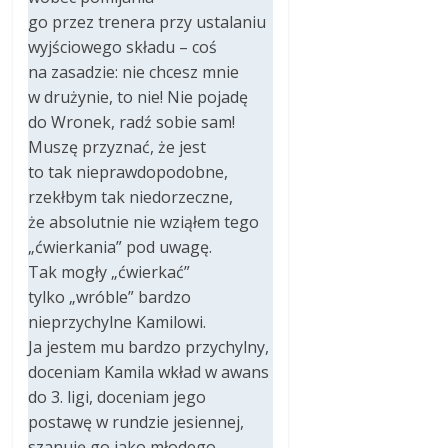
go przez trenera przy ustalaniu
wyjściowego składu – coś
na zasadzie: nie chcesz mnie
w drużynie, to nie! Nie pojadę
do Wronek, radź sobie sam!
Muszę przyznać, że jest
to tak nieprawdopodobne,
rzekłbym tak niedorzeczne,
że absolutnie nie wziąłem tego
„ćwierkania” pod uwagę.
Tak mogły „ćwierkać”
tylko „wróble” bardzo
nieprzychylne Kamilowi.
Ja jestem mu bardzo przychylny,
doceniam Kamila wkład w awans
do 3. ligi, doceniam jego
postawę w rundzie jesiennej,
szanuję go jako młodego