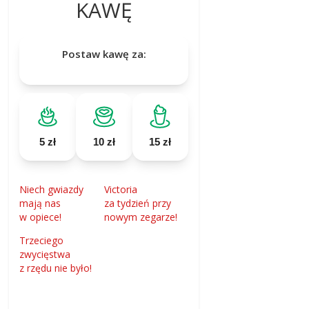
KAWĘ
Postaw kawę za:
5 zł
10 zł
15 zł
Niech gwiazdy
Victoria
mają nas
za tydzień przy
w opiece!
nowym zegarze!
Trzeciego
zwycięstwa
z rzędu nie było!