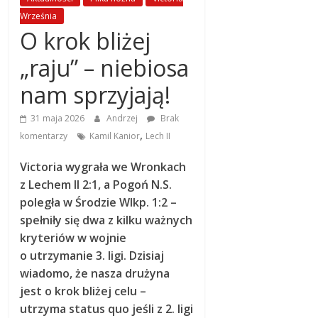
Września
O krok bliżej
„raju” – niebiosa
nam sprzyjają!
31 maja 2026
Andrzej
Brak
,
komentarzy
Kamil Kanior
Lech II
Victoria wygrała we Wronkach
z Lechem II 2:1, a Pogoń N.S.
poległa w Środzie Wlkp. 1:2 –
spełniły się dwa z kilku ważnych
kryteriów w wojnie
o utrzymanie 3. ligi. Dzisiaj
wiadomo, że nasza drużyna
jest o krok bliżej celu –
utrzyma status quo jeśli z 2. ligi