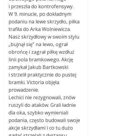
i przeszła do kontrofensywy.
W 9. minucie, po dokładnym
podaniu na lewe skrzydło, piłka
trafiła do Arka Wolniewicza.
Nasz skrzydłowy w swoim stylu
„bujnął się” na lewo, ograł
obrońcę i zagrał piłkę wzdłuż
linii pola bramkowego. Akcję
zamykał Jakub Bartkowski
i strzelił praktycznie do pustej
bramki. Victoria objęła
prowadzenie.
Lechici nie rezygnowali, znów
ruszyli do ataków. Grali ładnie
dla oka, szybko wymieniali
podania, często budowali swoje
akcje skrzydłami i co tu dużo
gadać strzelali z dystansu.