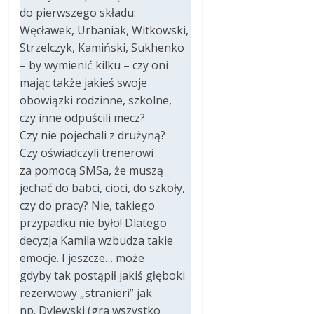
do pierwszego składu:
Węcławek, Urbaniak, Witkowski,
Strzelczyk, Kamiński, Sukhenko
– by wymienić kilku – czy oni
mając także jakieś swoje
obowiązki rodzinne, szkolne,
czy inne odpuścili mecz?
Czy nie pojechali z drużyną?
Czy oświadczyli trenerowi
za pomocą SMSa, że muszą
jechać do babci, cioci, do szkoły,
czy do pracy? Nie, takiego
przypadku nie było! Dlatego
decyzja Kamila wzbudza takie
emocje. I jeszcze… może
gdyby tak postąpił jakiś głęboki
rezerwowy „stranieri” jak
np. Dylewski (gra wszystko