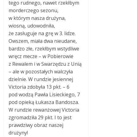
tego rudnego, nawet rzekłbym
morderczego sezonu,
w którym nasza drużyna,
wiosną, udowodniła,
że zasługuje na grę w 3. lidze.
Owszem, miała dwa nieudane,
bardzo złe, rzekłbym wstydliwe
wręcz mecze – w Pobierowie
z Rewalem i w Swarzędzu z Unią
– ale w pozostałych walczyła
dzielnie. W rundzie jesiennej
Victoria zdobyła 13 pkt. – 6
pod wodzą Pawła Lisieckiego, 7
pod opieką Łukasza Bandosza.
W rundzie rewanżowej Victoria
zgromadziła 29 pkt. I to jest
prawdziwy obraz naszej
drużyny!