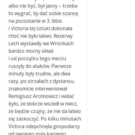
albo nie być, był jasny – trzeba
to wygrać, by dać sobie szansę
na pozostanie w 3. lidze.
I Victoria tej sztuki dokonała
choć nie było łatwo. Rezerwy
Lech wystawiły we Wronkach
bardzo mocny skład
i od początku tego meczu
ruszyły do ataków. Pierwsze
minuty były trudne, ale dwa
razy, po strzałach z dystansu,
znakomicie interweniował
Remigiusz Arcimowicz i widać
było, że dobrze wszedł w mecz,
że będzie czujny, że nie da łatwo
się zaskoczyć. Po kilku minutach
Victora odepchnęła gospodarzy
od swojego pola karnego