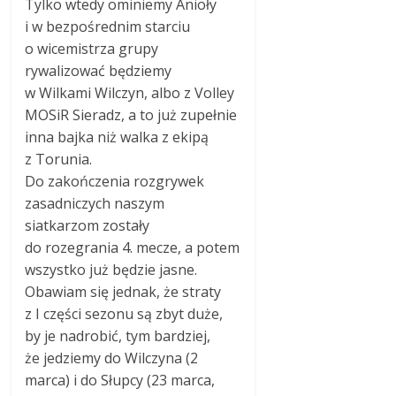
Tylko wtedy ominiemy Anioły
i w bezpośrednim starciu
o wicemistrza grupy
rywalizować będziemy
w Wilkami Wilczyn, albo z Volley
MOSiR Sieradz, a to już zupełnie
inna bajka niż walka z ekipą
z Torunia.
Do zakończenia rozgrywek
zasadniczych naszym
siatkarzom zostały
do rozegrania 4. mecze, a potem
wszystko już będzie jasne.
Obawiam się jednak, że straty
z I części sezonu są zbyt duże,
by je nadrobić, tym bardziej,
że jedziemy do Wilczyna (2
marca) i do Słupcy (23 marca,