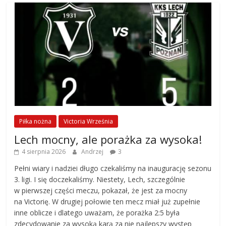
Piłka nożna
Victoria Września
Lech mocny, ale porażka za wysoka!
4 sierpnia 2026
Andrzej
3
Pełni wiary i nadziei długo czekaliśmy na inaugurację sezonu
3. ligi. I się doczekaliśmy. Niestety, Lech, szczególnie
w pierwszej części meczu, pokazał, że jest za mocny
na Victorię. W drugiej połowie ten mecz miał już zupełnie
inne oblicze i dlatego uważam, że porażka 2:5 była
zdecydowanie za wysoką karą za nie najlepszy występ