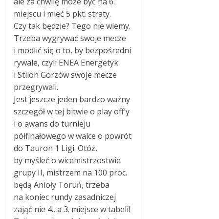
ale za chwilę może być na 6.
miejscu i mieć 5 pkt. straty.
Czy tak będzie? Tego nie wiemy.
Trzeba wygrywać swoje mecze
i modlić się o to, by bezpośredni
rywale, czyli ENEA Energetyk
i Stilon Gorzów swoje mecze
przegrywali.
Jest jeszcze jeden bardzo ważny
szczegół w tej bitwie o play off’y
i o awans do turnieju
półfinałowego w walce o powrót
do Tauron 1 Ligi. Otóż,
by myśleć o wicemistrzostwie
grupy II, mistrzem na 100 proc.
będą Anioły Toruń, trzeba
na koniec rundy zasadniczej
zająć nie 4., a 3. miejsce w tabeli!