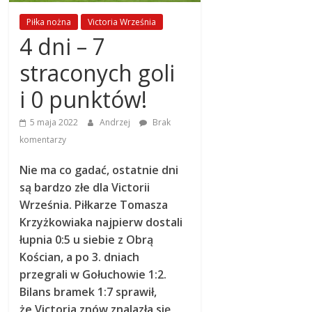
Piłka nożna
Victoria Września
4 dni – 7
straconych goli
i 0 punktów!
5 maja 2022
Andrzej
Brak
komentarzy
Nie ma co gadać, ostatnie dni
są bardzo złe dla Victorii
Września. Piłkarze Tomasza
Krzyżkowiaka najpierw dostali
łupnia 0:5 u siebie z Obrą
Kościan, a po 3. dniach
przegrali w Gołuchowie 1:2.
Bilans bramek 1:7 sprawił,
że Victoria znów znalazła się