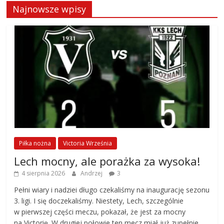
Najnowsze wpisy
Piłka nożna
Victoria Września
Lech mocny, ale porażka za wysoka!
4 sierpnia 2026
Andrzej
3
Pełni wiary i nadziei długo czekaliśmy na inaugurację sezonu
3. ligi. I się doczekaliśmy. Niestety, Lech, szczególnie
w pierwszej części meczu, pokazał, że jest za mocny
na Victorię. W drugiej połowie ten mecz miał już zupełnie