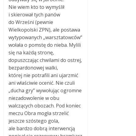
Nie wiem kto to wymyślił
i skierował tych panów
do Wrześni (pewnie
Wielkopolski ZPN), ale postawa
wytypowanych „warsztatowców”
wołała o pomstę do nieba. Mylili
się na każdą stronę,
dopuszczając chwilami do ostrej,
bezpardonowej walki,
której nie potrafili ani ujarzmić
ani właściwie ocenić. Nie czuli
„ducha gry” wywołując ogromne
niezadowolenie w obu
walczących obozach. Pod koniec
meczu Obra mogła strzelić
jeszcze szóstego gola,
ale bardzo dobrą interwencją
popisał się rezerwowy bramkarz