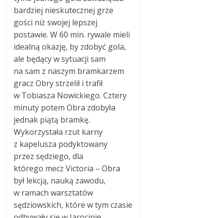
bardziej nieskutecznej grze
gości niż swojej lepszej
postawie. W 60 min. rywale mieli
idealną okazję, by zdobyć gola,
ale będący w sytuacji sam
na sam z naszym bramkarzem
gracz Obry strzelił i trafił
w Tobiasza Nowickiego. Cztery
minuty potem Obra zdobyła
jednak piątą bramkę.
Wykorzystała rzut karny
z kapelusza podyktowany
przez sędziego, dla
którego mecz Victoria – Obra
był lekcją, nauką zawodu,
w ramach warsztatów
sędziowskich, które w tym czasie
odbywały się w Jarocinie.