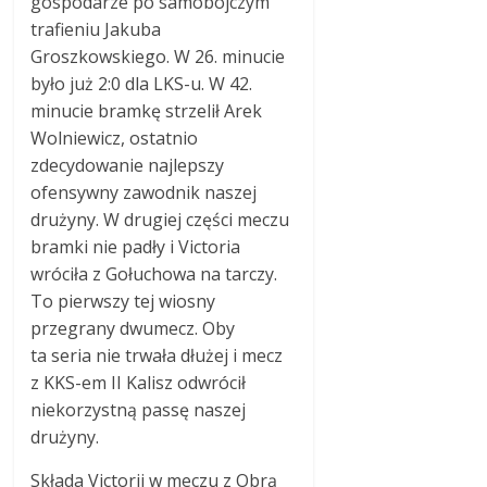
gospodarze po samobójczym
trafieniu Jakuba
Groszkowskiego. W 26. minucie
było już 2:0 dla LKS-u. W 42.
minucie bramkę strzelił Arek
Wolniewicz, ostatnio
zdecydowanie najlepszy
ofensywny zawodnik naszej
drużyny. W drugiej części meczu
bramki nie padły i Victoria
wróciła z Gołuchowa na tarczy.
To pierwszy tej wiosny
przegrany dwumecz. Oby
ta seria nie trwała dłużej i mecz
z KKS-em II Kalisz odwrócił
niekorzystną passę naszej
drużyny.
Składa Victorii w meczu z Obrą