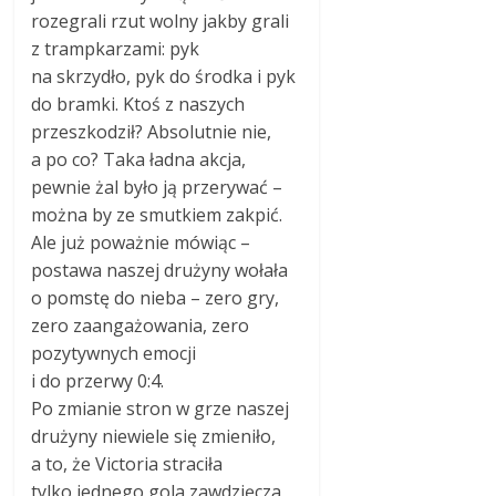
rozegrali rzut wolny jakby grali
z trampkarzami: pyk
na skrzydło, pyk do środka i pyk
do bramki. Ktoś z naszych
przeszkodził? Absolutnie nie,
a po co? Taka ładna akcja,
pewnie żal było ją przerywać –
można by ze smutkiem zakpić.
Ale już poważnie mówiąc –
postawa naszej drużyny wołała
o pomstę do nieba – zero gry,
zero zaangażowania, zero
pozytywnych emocji
i do przerwy 0:4.
Po zmianie stron w grze naszej
drużyny niewiele się zmieniło,
a to, że Victoria straciła
tylko jednego gola zawdzięcza