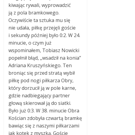
kiwając rywali, wyprowadzić
ją z pola bramkowego.
Oczywiście ta sztuka mu się
nie udała, piłkę przejęli goście
i sekundy później było 0:2. W 24.
minucie, o czym już
wspominałem, Tobiasz Nowicki
popełnił błąd, „wsadził na konia”
Adriana Kruszyńskiego. Ten
broniąc się przed stratą wybił
piłkę pod nogi piłkarza Obry,
który dorzucił ją w pole karne,
gdzie nadbiegający partner
głową skierował ją do siatki.
Było już 0:3. W 38. minucie Obra
Kościan zdobyła czwartą bramkę
bawiąc się z naszymi piłkarzami
jak kotek z myszką. Goście